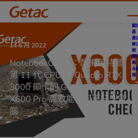
跳
至
主
關
要
基
內
產
容
解
14 6 月 2022
案
菁
NotebookCheck：配備英特爾
募
永
第 11 代 CPU 和 Quadro RTX
展
3000 顯卡的 Getac X600 和
X600 Pro 高效能強固筆記型電
腦